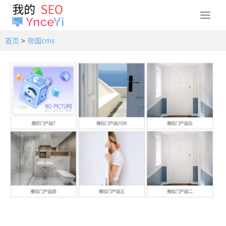
T
o
g
首页
>
帝国cms
g
l
e
n
a
v
i
g
a
t
i
o
n