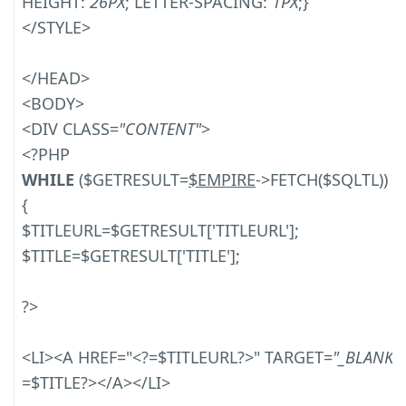
HEIGHT:
26PX
; LETTER-SPACING:
1PX
;}
</STYLE>
</HEAD>
<BODY>
<DIV CLASS=
"CONTENT"
>
<?PHP
WHILE
($GETRESULT=
$EMPIRE
->FETCH($SQLTL))
{
$TITLEURL=$GETRESULT['TITLEURL'];
$TITLE=$GETRESULT['TITLE'];
?>
<LI><A HREF="<?=$TITLEURL?>" TARGET=
"_BLANK"
=$TITLE?></A></LI>