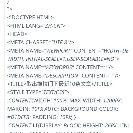
}
?>
<!DOCTYPE HTML>
<HTML LANG=
"ZH-CN"
>
<HEAD>
<META CHARSET=
"UTF-8"
/>
<META NAME=
"VIEWPORT"
CONTENT=
"WIDTH=DEVI
WIDTH, INITIAL-SCALE=1,USER-SCALABLE=NO"
>
<META NAME=
"KEYWORDS"
CONTENT=
""
/>
<META NAME=
"DESCRIPTION"
CONTENT=
""
/>
<TITLE>取出推拉门下最新10条文章</TITLE>
<STYLE TYPE=
"TEXT/CSS"
>
.CONTENT
{WIDTH:
100%
; MAX-WIDTH:
1200PX
;
MARGIN:
10PX AUTO
; BACKGROUND-COLOR:
#D1DEEB
; PADDING:
10PX
; }
.CONTENT
LI
{DISPLAY:
BLOCK
; HEIGHT:
26PX
; LINE-