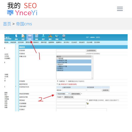
T
o
g
首页
>
帝国cms
g
l
e
n
a
v
i
g
a
t
i
o
n