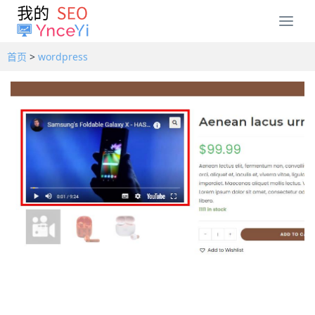
T
o
g
首页
>
wordpress
g
l
e
n
a
v
i
g
a
t
i
o
n