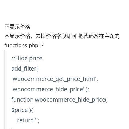
不显示价格
不显示价格，去掉价格字段即可 把代码放在主题的
functions.php下
//Hide price
add_filter(
'woocommerce_get_price_html',
'woocommerce_hide_price' );
function woocommerce_hide_price(
$price ){
return '';