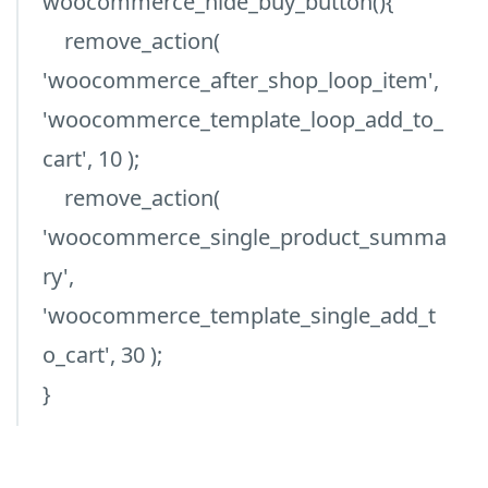
woocommerce_hide_buy_button(){
remove_action(
'woocommerce_after_shop_loop_item',
'woocommerce_template_loop_add_to_
cart', 10 );
remove_action(
'woocommerce_single_product_summa
ry',
'woocommerce_template_single_add_t
o_cart', 30 );
}