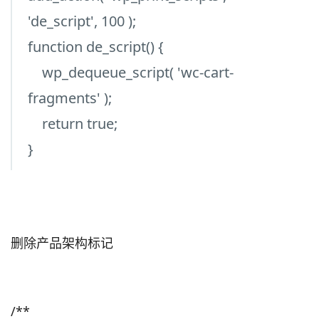
'de_script', 100 );
function de_script() {
wp_dequeue_script( 'wc-cart-
fragments' );
return true;
}
删除产品架构标记
/**