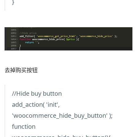
}
去掉购买按钮
//Hide buy button
add_action( 'init',
'woocommerce_hide_buy_button' );
function