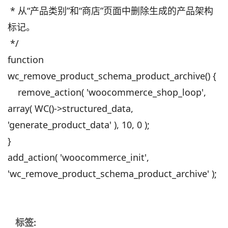
* 从“产品类别”和“商店”页面中删除生成的产品架构
标记。
*/
function
wc_remove_product_schema_product_archive() {
remove_action( 'woocommerce_shop_loop',
array( WC()->structured_data,
'generate_product_data' ), 10, 0 );
}
add_action( 'woocommerce_init',
'wc_remove_product_schema_product_archive' );
标签: