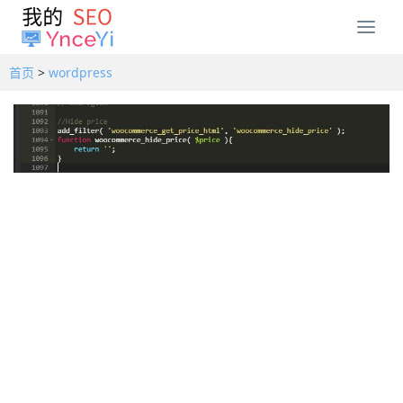
T
o
g
首页
>
wordpress
g
l
e
n
a
v
i
g
a
t
i
o
n