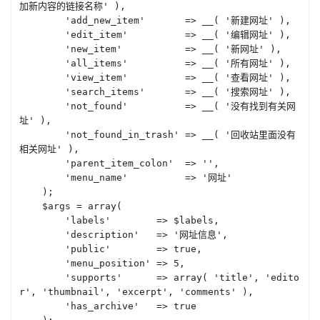
加新内容的链接名称' ),

        'add_new_item'       => __( '新建网址' ),

        'edit_item'          => __( '编辑网址' ),

        'new_item'           => __( '新网址' ),

        'all_items'          => __( '所有网址' ),

        'view_item'          => __( '查看网址' ),

        'search_items'       => __( '搜索网址' ),

        'not_found'          => __( '没有找到有关网
址' ),

        'not_found_in_trash' => __( '回收站里面没有
相关网址' ),

        'parent_item_colon'  => '',

        'menu_name'          => '网址'

    );

    $args = array(

        'labels'        => $labels,

        'description'   => '网址信息',

        'public'        => true,

        'menu_position' => 5,

        'supports'      => array( 'title', 'edito
r', 'thumbnail', 'excerpt', 'comments' ),

        'has_archive'   => true
