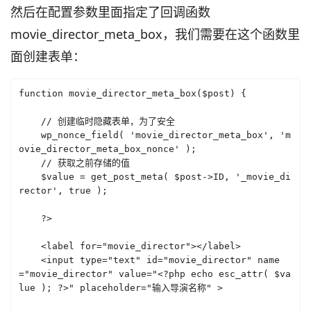
然后在配置参数里面指定了回调函数
movie_director_meta_box，我们需要在这个函数里
面创建表单：
function movie_director_meta_box($post) {

    // 创建临时隐藏表单，为了安全

    wp_nonce_field( 'movie_director_meta_box', 'm
ovie_director_meta_box_nonce' );

    // 获取之前存储的值

    $value = get_post_meta( $post->ID, '_movie_di
rector', true );

    ?>

    <label for="movie_director"></label>

    <input type="text" id="movie_director" name
="movie_director" value="<?php echo esc_attr( $va
lue ); ?>" placeholder="输入导演名称" >
