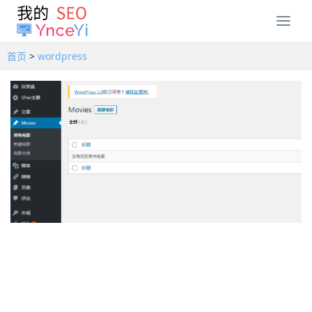
T
o
g
首页
>
wordpress
g
l
e
n
a
v
i
g
a
t
i
o
n