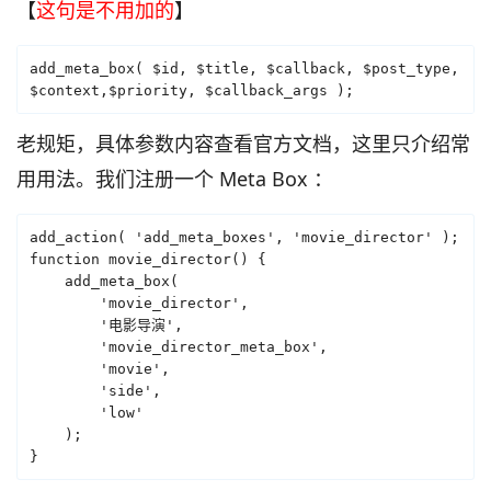
【
这句是不用加的
】
add_meta_box( $id, $title, $callback, $post_type, 
$context,$priority, $callback_args );
老规矩，具体参数内容查看官方文档，这里只介绍常
用用法。我们注册一个 Meta Box ：
add_action( 'add_meta_boxes', 'movie_director' );

function movie_director() {

    add_meta_box(

        'movie_director',

        '电影导演',

        'movie_director_meta_box',

        'movie',

        'side',

        'low'

    );

}