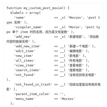
function my_custom_post_movie() {

  $labels = array(

    'name'               => _x( 'Movies', 'post t
ype 名称' ),

    'singular_name'      => _x( 'Movie', 'post ty
pe 单个 item 时的名称，因为英文有复数' ),

    'add_new'            => _x( '新建电影', '添加新
内容的链接名称' ),

    'add_new_item'       => __( '新建一个电影' ),

    'edit_item'          => __( '编辑电影' ),

    'new_item'           => __( '新电影' ),

    'all_items'          => __( '所有电影' ),

    'view_item'          => __( '查看电影' ),

    'search_items'       => __( '搜索电影' ),

    'not_found'          => __( '没有找到有关电影' 
),

    'not_found_in_trash' => __( '回收站里面没有相关电
影' ),

    'parent_item_colon'  => '',

    'menu_name'          => 'Movies'

  );
