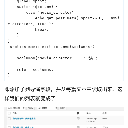
    global $post;

    switch ($column) {

        case "movie_director":

            echo get_post_meta( $post->ID, '_movi
e_director', true );

            break;

    }

}

function movie_edit_columns($columns){

    $columns['movie_director'] = '导演';

    return $columns;

}
即添加了列导演字段，并从每篇文章中读取出来。这
样我们的列表就变成了：