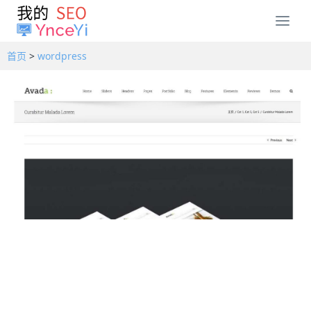
T
o
g
首页
>
wordpress
g
l
e
n
a
v
i
g
a
t
i
o
n